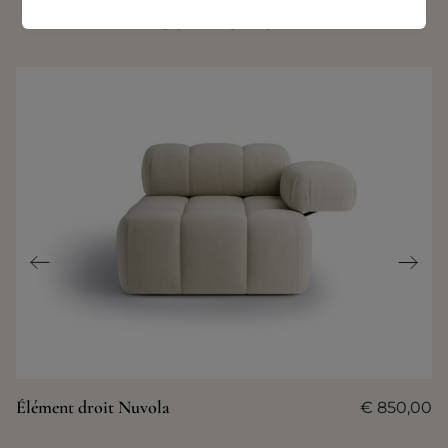
COLLECTION
Élément droit Nuvola
€
850,00