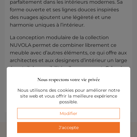
parfaitement dans les intérieurs modernes. Sa
forme ouverte et ses lignes douces inspirées
des nuages ​​ajoutent une légèreté et une
harmonie uniques à l’intérieur.
La conception modulaire de la collection
NUVOLA permet de combiner librement ce
meuble avec d’autres éléments, ce qui offre aux
architectes et aux designers d’intérieur un large
éventail de possibilités d’agencement. Grâce à
cela, la collection NUVOLA s’adapte facilement à
Nous respectons votre vie privée
une variété de styles, en combinant des formes
Nous utilisons des cookies pour améliorer notre
modernes avec des canapés ou des poufs
site web et vous offrir la meilleure expérience
classiques.
possible.
Modifier
J'accepte
AUTRES PRODUITS DE CETTE