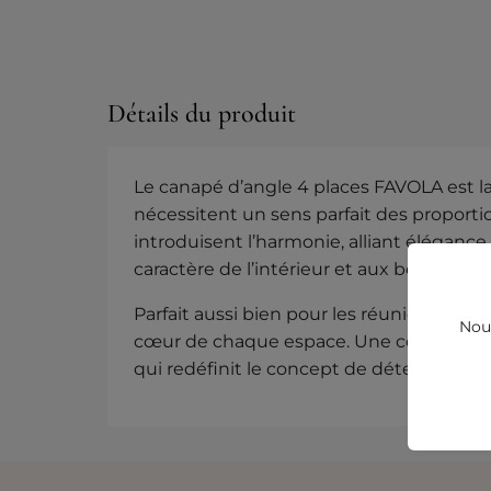
Détails du produit
Le canapé d’angle 4 places FAVOLA est la
nécessitent un sens parfait des proporti
introduisent l’harmonie, alliant élégan
caractère de l’intérieur et aux besoins
Parfait aussi bien pour les réunions int
Nous
cœur de chaque espace. Une collection ins
qui redéfinit le concept de détente luxu