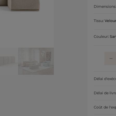
Dimensions
Tissu
:
Velou
Couleur
:
Sa
Délai d'exéc
Délai de liv
Coût de l'ex