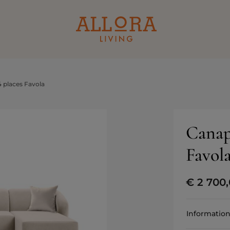
 places Favola
Canapé
Favol
€
2 700
Information