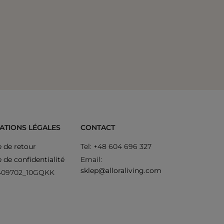
Canapé d
ATIONS LÉGALES
CONTACT
e de retour
Tel: +48 604 696 327
e de confidentialité
Email:
sklep@alloraliving.com
409702_10GQKK