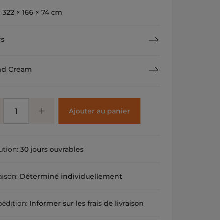
:
322 × 166 × 74 cm
rs
nd Cream
Ajouter au panier
ution:
30 jours ouvrables
raison:
Déterminé individuellement
pédition:
Informer sur les frais de livraison