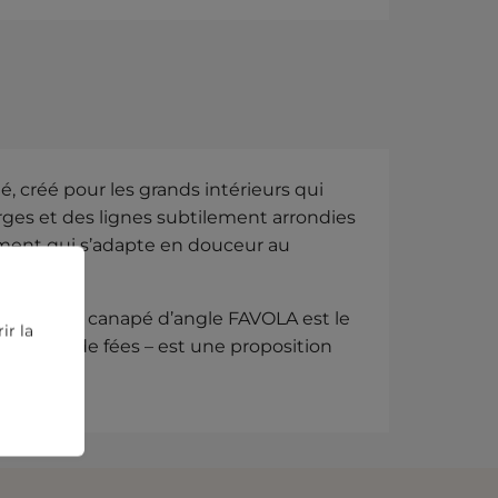
, créé pour les grands intérieurs qui
arges et des lignes subtilement arrondies
ement qui s’adapte en douceur au
n solo, le canapé d’angle FAVOLA est le
ir la
un conte de fées – est une proposition