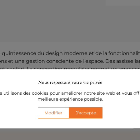
 quintessence du design moderne et de la fonctionnalité
ons et une gestion consciente de l’espace. Des assises l
ce et confort. La conception modulaire permet un agenc
 des membres du ménage.
Nous respectons votre vie privée
imes avec vos proches que pour les moments de détente e
 utilisons des cookies pour améliorer notre site web et vous offr
pirée du « vivre la favola » italien – vivre comme dans 
meilleure expérience possible.
euse à la maison.
Modifier
J'accepte