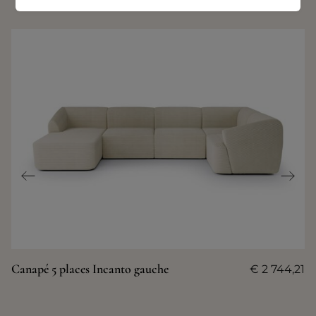
Canapé 5 places Incanto gauche
€
2 744,21