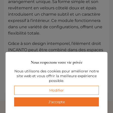
arrangement unique. Sa forme simple et son
revêtement en velours côtelé doux et épais
introduisent un charme subtil et un caractère
expressif à l’intérieur. Ce module fonctionnera
dans une variété de configurations, offrant une
flexibilité totale.
Grâce à son design intemporel, l’élément droit
INCANTO peut être combiné dans des espaces
aussi bien grands que petits, créant un endroit
Nous respectons votre vie privée
confortable pour se détendre. C’est une option
parfaite pour ceux qui recherchent des
Nous utilisons des cookies pour améliorer notre
solutions fonctionnelles et en même temps
site web et vous offrir la meilleure expérience
possible.
captivantes.
Modifier
J'accepte
PRODUITS SIMILAIRES