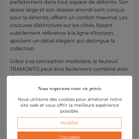
parfaitement dans tout espace de détente. Son
assise large et son dossier arrondi sont conçus
pour la détente, offrant un confort maximal. Les
coutures distinctives sur les côtés, faisant
subtilement référence à la ligne d’horizon,
ajoutent un détail élégant qui distingue la
collection.
Grâce à sa conception modulaire, le fauteuil
TRAMONTO peut être facilement combiné avec
d’autres éléments de cette série, créant des
compositions personnalisées et harmonieuses.
Nous respectons votre vie privée
Choisissez des couleurs sobres ou optez pour
Nous utilisons des cookies pour améliorer notre
l’orange cannelle pour introduire chaleur et
site web et vous offrir la meilleure expérience
confort dans l’intérieur, inspiré du coucher de
possible.
soleil.
Modifier
J'accepte