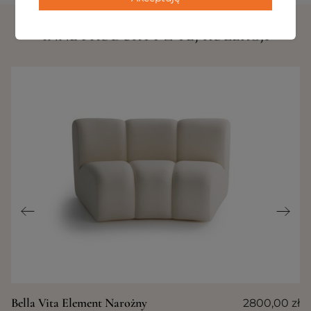
INNE PRODUKTY Z TEJ KOLEKCJI
Bella Vita Element Narożny
2800,00
zł