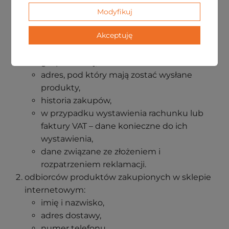
numer telefonu,
Modyfikuj
adres email,
Akceptuję
adres zamieszkania,
adres prowadzenia działalności
gospodarczej,
adres, pod który mają zostać wysłane
produkty,
historia zakupów,
w przypadku wystawienia rachunku lub
faktury VAT – dane konieczne do ich
wystawienia,
dane związane ze złożeniem i
rozpatrzeniem reklamacji.
odbiorców produktów zakupionych w sklepie
internetowym:
imię i nazwisko,
adres dostawy,
numer telefonu.