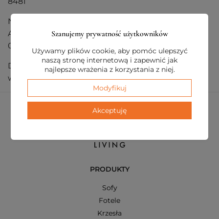
8481
Numer konta bankowego do przelewów w euro
Szanujemy prywatność użytkowników
ALIOR BANK SWIFT: ALBPPLPW PL 14 2490 0005
0000 4600 3324 1104
Używamy plików cookie, aby pomóc ulepszyć
naszą stronę internetową i zapewnić jak
Dokonując przelewu bankowego, w tytule należy
najlepsze wrażenia z korzystania z niej.
wpisać
numer zamówienia
.
Modyfikuj
Akceptuję
PRODUKTY
Sofy
Fotele
Krzesła