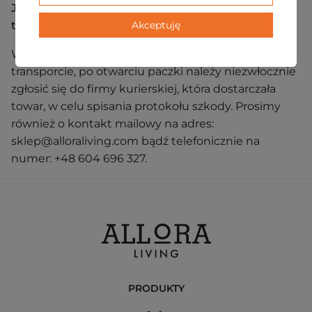
Jeśli produkt został uszkodzony podczas
Akceptuję
transportu:
W przypadku stwierdzenia uszkodzenia w
transporcie, po otwarciu paczki należy niezwłocznie
zgłosić się do firmy kurierskiej, która dostarczała
towar, w celu spisania protokołu szkody. Prosimy
również o kontakt mailowy na adres:
sklep@alloraliving.com bądź telefonicznie na
numer: +48 604 696 327.
PRODUKTY