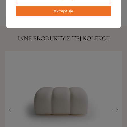
celebracji chwil w duchu pięknego życia.
Akceptuję
INNE PRODUKTY Z TEJ KOLEKCJI