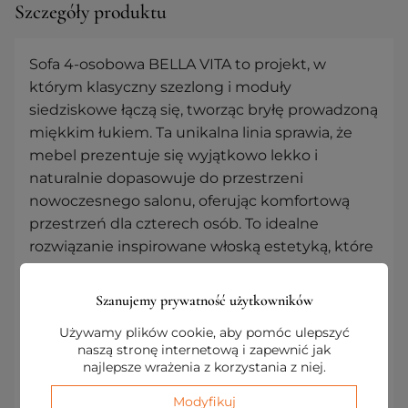
Szczegóły produktu
Sofa 4-osobowa BELLA VITA to projekt, w
którym klasyczny szezlong i moduły
siedziskowe łączą się, tworząc bryłę prowadzoną
miękkim łukiem. Ta unikalna linia sprawia, że
mebel prezentuje się wyjątkowo lekko i
naturalnie dopasowuje do przestrzeni
nowoczesnego salonu, oferując komfortową
przestrzeń dla czterech osób. To idealne
rozwiązanie inspirowane włoską estetyką, które
wprowadza do wnętrza harmonię i zapewnia
bezkompromisowy komfort podczas
Szanujemy prywatność użytkowników
codziennego relaksu w gronie najbliższych.
Używamy plików cookie, aby pomóc ulepszyć
naszą stronę internetową i zapewnić jak
Wybierz szlachetne tkaniny i polskie rzemiosło,
najlepsze wrażenia z korzystania z niej.
aby nadać swojej strefie wypoczynku
rzeźbiarski sznyt. To mebel stworzony do
Modyfikuj