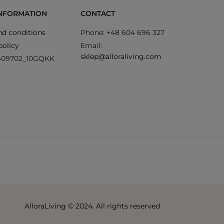
INFORMATION
CONTACT
d conditions
Phone: +48 604 696 327
policy
Email:
sklep@alloraliving.com
409702_10GQKK
AlloraLiving © 2024. All rights reserved