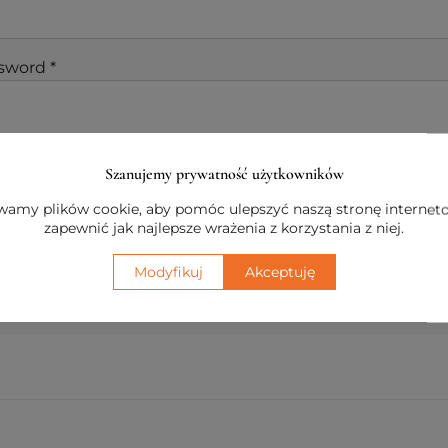
sword
*
Szanujemy prywatność użytkowników
Remember me
amy plików cookie, aby pomóc ulepszyć naszą stronę internet
zapewnić jak najlepsze wrażenia z korzystania z niej.
Log in
Modyfikuj
Akceptuję
t your password?