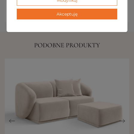
Modyfikuj
łatwość w utrzymaniu dzięki powłoce
ograniczającej wchłanianie płynów.
Akceptuję
PODOBNE PRODUKTY