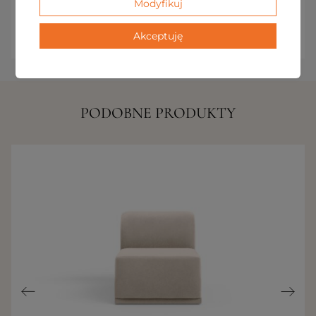
Modyfikuj
propozycja, która redefiniuje pojęcie
luksusowego wypoczynku w domu.
Akceptuję
PODOBNE PRODUKTY