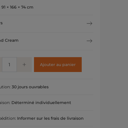
:
91 × 166 × 74 cm
rs
nd Cream
Ajouter au panier
ution:
30 jours ouvrables
raison:
Déterminé individuellement
pédition:
Informer sur les frais de livraison