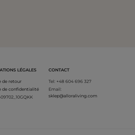
Canapé 3
ATIONS LÉGALES
CONTACT
e de retour
Tel: +48 604 696 327
e de confidentialité
Email:
sklep@alloraliving.com
409702_10GQKK