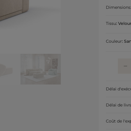
Dimensions
Tissu
:
Velou
Couleur
:
Sa
Délai d'exéc
Délai de liv
Coût de l'ex