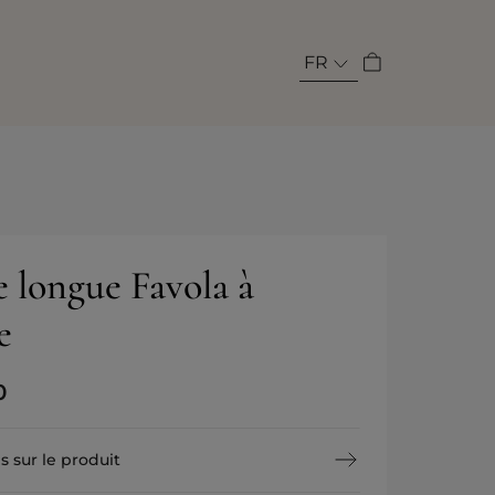
FR
e longue Favola à
e
0
s sur le produit