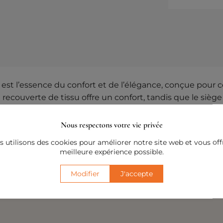
 est l’essence du confort et de l’élégance, conçue pour c
couverte de tissu offre un confort, tandis que le siège l
Nous respectons votre vie privée
lection FAVOLA, est fabuleusement simple à agencer. V
 utilisons des cookies pour améliorer notre site web et vous offr
onfort que vous pourrez facilement personnaliser avec 
meilleure expérience possible.
des meubles intemporels et confortables.
Modifier
J'accepte