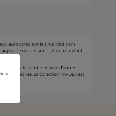
eux qui apprécient la simplicité dans
arge et le dossier subtil et doux en font
ous pouvez le combiner avec d’autres
ir la
des accessoires. La collection FAVOLA est