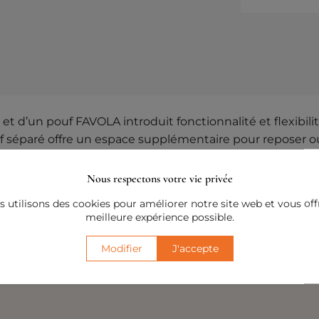
 d’un pouf FAVOLA introduit fonctionnalité et flexibilit
uf séparé offre un espace supplémentaire pour reposer o
 perdre la cohérence visuelle.
Nous respectons votre vie privée
italienne de « vie de conte de fées », vous encourage à c
 utilisons des cookies pour améliorer notre site web et vous offr
uvez expérimenter librement l’agencement, en créant d
meilleure expérience possible.
Modifier
J'accepte