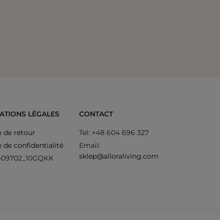
Canapé d
ATIONS LÉGALES
CONTACT
e de retour
Tel: +48 604 696 327
e de confidentialité
Email:
sklep@alloraliving.com
409702_10GQKK