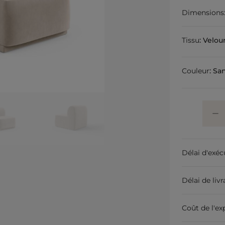
Dimensions
Tissu
:
Velou
Couleur
:
Sa
Délai d'exéc
Délai de liv
Coût de l'ex