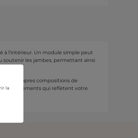
é à l’intérieur. Un module simple peut
u soutenir les jambes, permettant ainsi
réer vos propres compositions de
ir la
es arrangements qui reflètent votre