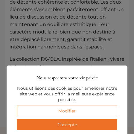
de détente cohérente et confortable. Les deux
éléments s’assemblent parfaitement, offrant un
lieu de discussion et de détente tout en
maintenant un équilibre esthétique. Leur
caractère modulaire, bien que non destiné à
être déplacé librement, garantit stabilité et
intégration harmonieuse dans l’espace.
La collection FAVOLA, inspirée de l’italien «vivere
la favola», a été conçue pour que chaque
ensemble et configuration constitue un tout
Nous respectons votre vie privée
bien pensé. De cette façon, votre salon
Nous utilisons des cookies pour améliorer notre
bénéficie d’un agencement dans lequel
site web et vous offrir la meilleure expérience
élégance, fonctionnalité et cohérence vont de
possible.
pair.
Modifier
J'accepte