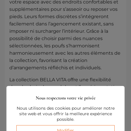
votre espace avec des endroits confortables et
supplémentaires pour s’asseoir ou reposer vos
pieds. Leurs formes discrètes s’intégreront
facilement dans l’agencement existant, sans
imposer ni surcharger l’intérieur. Grâce à la
possibilité de choisir parmi des nuances
sélectionnées, les poufs s’harmonisent
harmonieusement avec les autres éléments de
la collection, favorisant la création
d’arrangements réfléchis et individuels.
La collection BELLA VITA offre une flexibilité
dans le choix des modules et l’expérimentation
des couleurs, vous permettant de créer un
Nous respectons votre vie privée
agencement qui reflète parfaitement le style et
Nous utilisons des cookies pour améliorer notre
le caractère de l’intérieur. Conçu pour une vie
site web et vous offrir la meilleure expérience
agréable, il allie esthétique et fonctionnalité,
possible.
offrant des meubles qui apportent une
Modifier
élégance subtile et un charme intemporel à