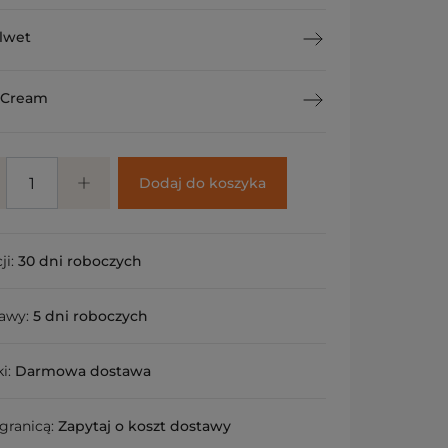
lwet
 Cream
Dodaj do koszyka
ji:
30 dni roboczych
tawy:
5 dni roboczych
ki:
Darmowa dostawa
granicą:
Zapytaj o koszt dostawy