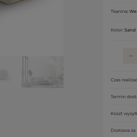
Tkanina
:
We
Kolor
:
Sand
Czas realizac
Termin dos
Koszt wysył
Dostawa za 