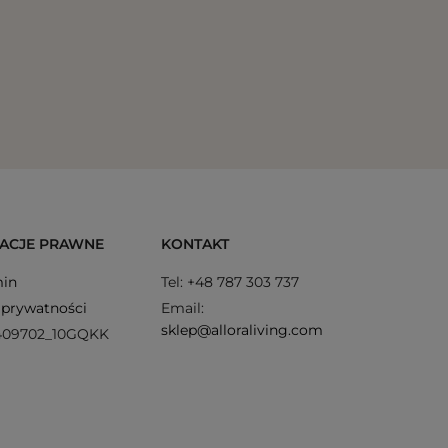
Bella Vi
ACJE PRAWNE
KONTAKT
in
Tel: +48 787 303 737
 prywatności
Email:
sklep@alloraliving.com
409702_10GQKK