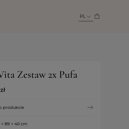
PL
Vita Zestaw 2x Pufa
0
zł
o produkcie
1 × 89 × 40 cm