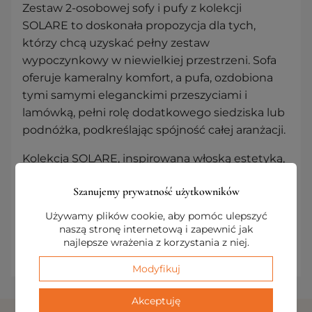
Zestaw 2-osobowej sofy i pufy z kolekcji
SOLARE to doskonała propozycja dla tych,
którzy chcą uzyskać pełny zestaw
wypoczynkowy w niewielkiej przestrzeni. Sofa
oferuje kameralny komfort, a pufa, ozdobiona
tymi samymi eleganckimi przeszyciami i
lamówką, pełni rolę dodatkowego siedziska lub
podnóżka, podkreślając spójność całej aranżacji.
Kolekcja SOLARE, inspirowana włoską estetyką,
umożliwia swobodne łączenie modułów,
Szanujemy prywatność użytkowników
tworząc kompozycje, które w naturalny sposób
łączą ponadczasowy design z funkcjonalnością,
Używamy plików cookie, aby pomóc ulepszyć
dostosowując się do indywidualnych potrzeb
naszą stronę internetową i zapewnić jak
najlepsze wrażenia z korzystania z niej.
domowników.
Modyfikuj
Akceptuję