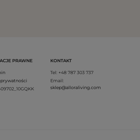
Vento E
ACJE PRAWNE
KONTAKT
in
Tel: +48 787 303 737
 prywatności
Email:
sklep@alloraliving.com
409702_10GQKK