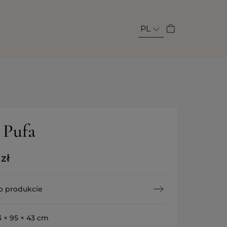
PL
 Pufa
0
zł
o produkcie
3 × 95 × 43 cm