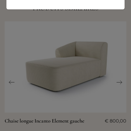
PRODUITS SIMILAIRES
Chaise longue Incanto Element gauche
€
800,00