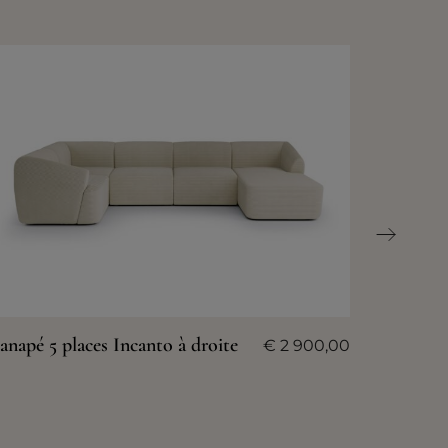
anapé 5 places Incanto à droite
€
2 900,00
Canapé 2