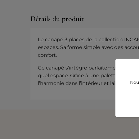
Détails du produit
Le canapé 3 places de la collection INCA
espaces. Sa forme simple avec des accoudoi
confort.
Ce canapé s’intègre parfaitement dans l’
quel espace. Grâce à une palette de coul
Nous
l’harmonie dans l’intérieur et laisse place 