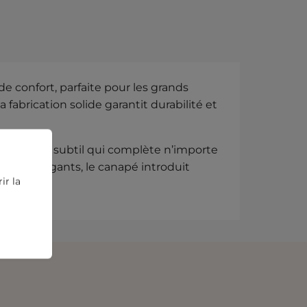
e confort, parfaite pour les grands
fabrication solide garantit durabilité et
 un charme subtil qui complète n’importe
 gris élégants, le canapé introduit
ir la