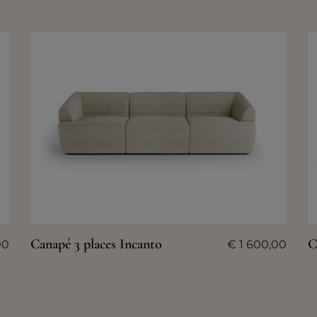
Canapé 3 places Incanto
C
00
€
1 600,00