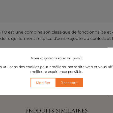
NTO est une combinaison classique de fonctionnalité et d
rs qui ferment l’espace d’assise ajoute du confort, et la 
idée de la collection INCANTO, offrant une élégance et
Nous respectons votre vie privée
eurs soigneusement sélectionnée, des crèmes claires aux
 utilisons des cookies pour améliorer notre site web et vous offr
à une libre disposition à l’aide d’accessoires.
meilleure expérience possible.
Modifier
J'accepte
PRODUITS SIMILAIRES