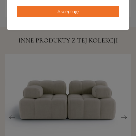
subtelnością i ponadczasowym stylem.
Akceptuję
INNE PRODUKTY Z TEJ KOLEKCJI