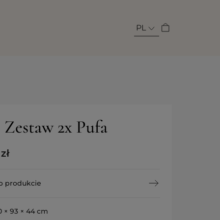
PL
e Zestaw 2x Pufa
0
zł
o produkcie
0 × 93 × 44 cm