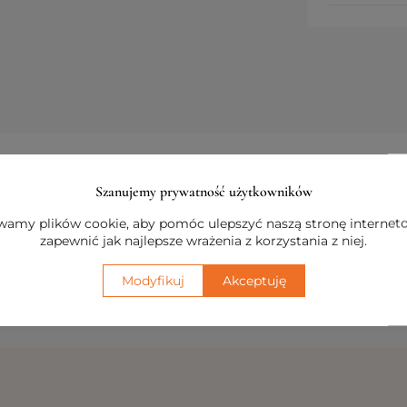
rowadza dodatkowe miejsca do siedzenia w sposób dyskr
 przeszyciami i lamówką, łatwo wkomponują się w istnie
Szanujemy prywatność użytkowników
ako podnóżki przy ulubionym fotelu.
amy plików cookie, aby pomóc ulepszyć naszą stronę internet
zapewnić jak najlepsze wrażenia z korzystania z niej.
spiracji, umożliwia kreowanie przestrzeni o indywidualn
armonijny sposób.
Modyfikuj
Akceptuję