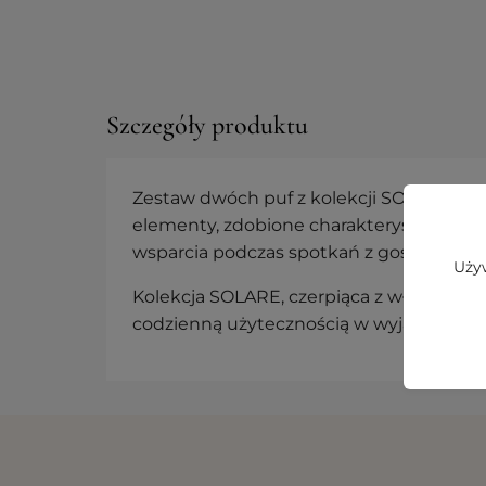
Szczegóły produktu
Zestaw dwóch puf z kolekcji SOLARE wp
elementy, zdobione charakterystycznymi
wsparcia podczas spotkań z gośćmi lub j
Używ
Kolekcja SOLARE, czerpiąca z włoskich in
codzienną użytecznością w wyjątkowo h