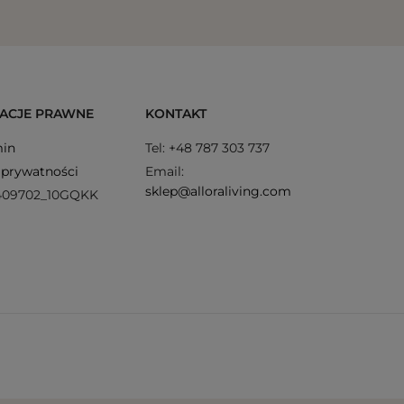
ACJE PRAWNE
KONTAKT
in
Tel: +48 787 303 737
 prywatności
Email:
sklep@alloraliving.com
409702_10GQKK