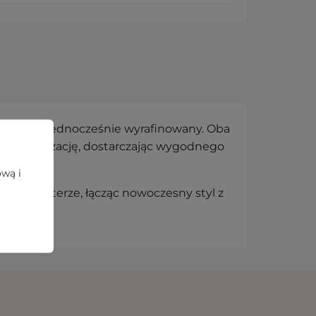
etny, a jednocześnie wyrafinowany. Oba
jącą aranżację, dostarczając wygodnego
ową i
ym charakterze, łącząc nowoczesny styl z