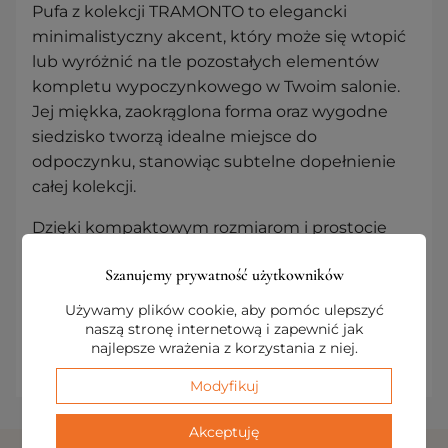
Pufa z kolekcji TRAMONTO to elegancki
minimalistyczny akcent, który może się wtopić
lub wyróżnić na tle pozostałych elementów
kompletu wypoczynkowego w Twoim salonie.
Jej miękka, zaokrąglona forma oraz wygodne
siedzisko tworzą idealne miejsce do
odpoczynku, stanowiąc subtelne dopełnienie
całej kolekcji.
Dzięki kompaktowym rozmiarom i prostocie
formy, pufa może pełnić rolę dodatkowego
Szanujemy prywatność użytkowników
siedziska lub dekoracyjnego elementu, który
wprowadza spokój i harmonię do wnętrza.
Używamy plików cookie, aby pomóc ulepszyć
Charakterystyczne przeszycie nawiązuje do linii
naszą stronę internetową i zapewnić jak
najlepsze wrażenia z korzystania z niej.
horyzontu, nadając pufie wyjątkowy charakter.
Modyfikuj
Akceptuję