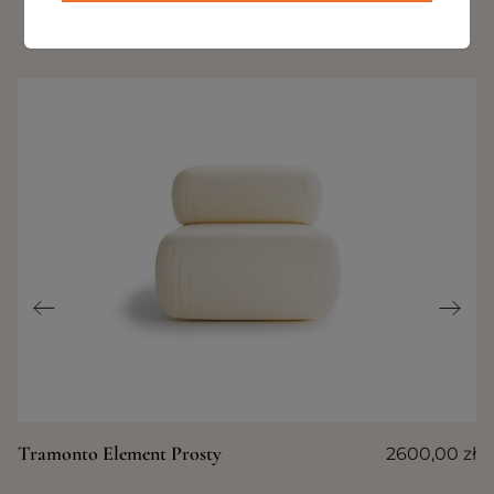
INNE PRODUKTY Z TEJ KOLEKCJI
Tramonto Element Prosty
2600,00
zł