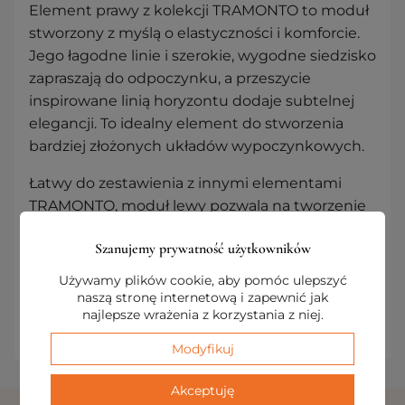
Element prawy z kolekcji TRAMONTO to moduł
stworzony z myślą o elastyczności i komforcie.
Jego łagodne linie i szerokie, wygodne siedzisko
zapraszają do odpoczynku, a przeszycie
inspirowane linią horyzontu dodaje subtelnej
elegancji. To idealny element do stworzenia
bardziej złożonych układów wypoczynkowych.
Łatwy do zestawienia z innymi elementami
TRAMONTO, moduł lewy pozwala na tworzenie
spersonalizowanych aranżacji. Dzięki możliwości
Szanujemy prywatność użytkowników
eksperymentowania z różnymi odcieniami,
możesz stworzyć przestrzeń, która będzie
Używamy plików cookie, aby pomóc ulepszyć
doskonale odpowiadać Twoim potrzebom i
naszą stronę internetową i zapewnić jak
najlepsze wrażenia z korzystania z niej.
nastrojom.
Modyfikuj
Akceptuję