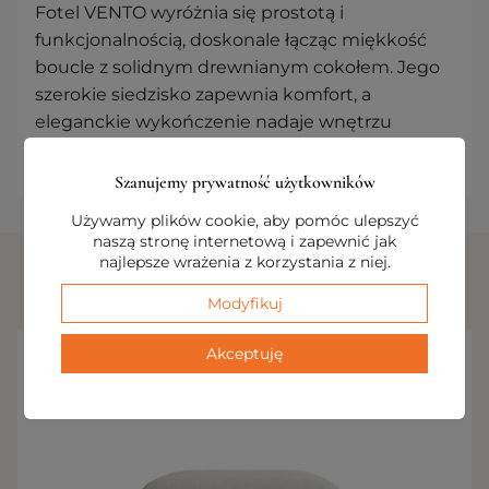
Fotel VENTO wyróżnia się prostotą i
funkcjonalnością, doskonale łącząc miękkość
boucle z solidnym drewnianym cokołem. Jego
szerokie siedzisko zapewnia komfort, a
eleganckie wykończenie nadaje wnętrzu
nowoczesny, ale przytulny charakter.
Szanujemy prywatność użytkowników
Używamy plików cookie, aby pomóc ulepszyć
naszą stronę internetową i zapewnić jak
najlepsze wrażenia z korzystania z niej.
INNE PRODUKTY Z TEJ KOLEKCJI
Modyfikuj
Akceptuję