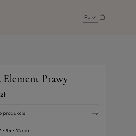
PL
a Element Prawy
0
zł
o produkcie
7 × 94 × 74 cm