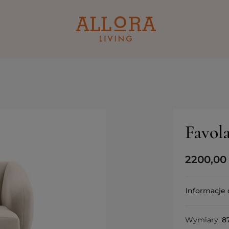
Favol
2200,0
Informacje 
Wymiary:
8