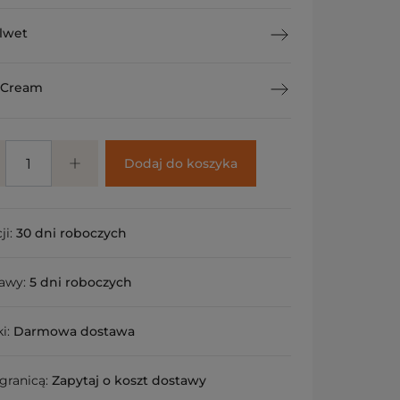
lwet
 Cream
Dodaj do koszyka
ji:
30 dni roboczych
tawy:
5 dni roboczych
ki:
Darmowa dostawa
granicą:
Zapytaj o koszt dostawy