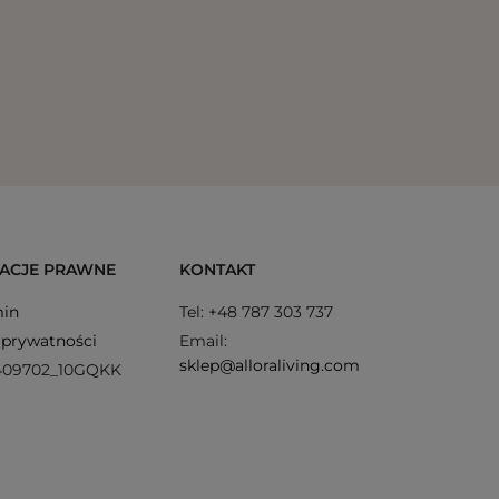
Favola Z
podłokie
ACJE PRAWNE
KONTAKT
in
Tel: +48 787 303 737
 prywatności
Email:
sklep@alloraliving.com
409702_10GQKK